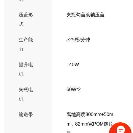
压盖形
夹瓶勾盖滚轴压盖
式
生产能
≥25瓶/分钟
力
提升电
140W
机
夹瓶电
60W*2
机
输送带
离地高度800mm±50m
m，82mm宽POM链片