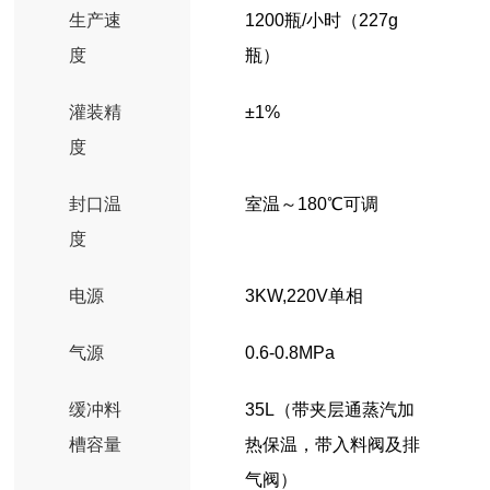
生产速
1200瓶/小时（227g
度
瓶）
灌装精
±1%
度
封口温
室温～180℃可调
度
电源
3KW,220V单相
气源
0.6-0.8MPa
缓冲料
35L（带夹层通蒸汽加
槽容量
热保温，带入料阀及排
气阀）